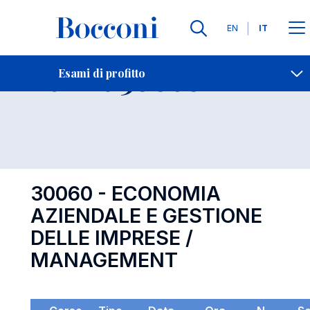
Lingue
EN
IT
Contatti
-
Esame 30060
Esami di profitto
Open s
30060 - ECONOMIA
AZIENDALE E GESTIONE
DELLE IMPRESE /
MANAGEMENT