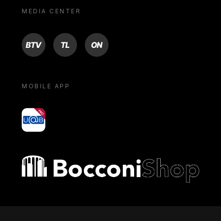
MEDIA CENTER
BTV
TL
ON
MOBILE APP
yoU@B
Bocconi shop