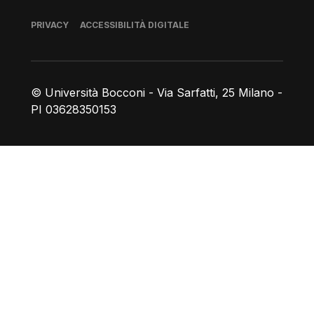
Piè di pagina
PRIVACY
ACCESSIBILITÀ DIGITALE
© Università Bocconi - Via Sarfatti, 25 Milano -
PI 03628350153