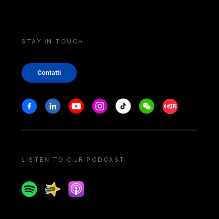
STAY IN TOUCH
Contatti
Stay in touch
Facebook
Linkedin
Youtube
Instagram
Tiktok
Weechat
Xiaohongshu/
LISTEN TO OUR PODCAST
Spotify
Spreaker
Apple podcast