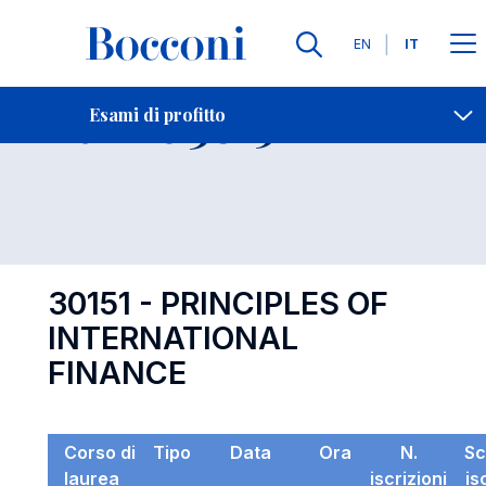
Lingue
EN
IT
Contatti
-
Esame 30151
Esami di profitto
Open s
30151 - PRINCIPLES OF
INTERNATIONAL
FINANCE
Corso di
Tipo
Data
Ora
N.
Sc
laurea
iscrizioni
is