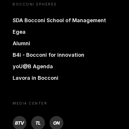
BOCCONI SPHERES
SDA Bocconi School of Management
Egea
Alumni
B4i - Bocconi for innovation
yoU@B Agenda
Lavora in Bocconi
MEDIA CENTER
BTV
TL
ON