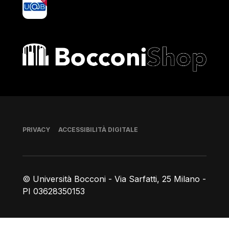
yoU@B
Bocconi shop
Piè di pagina
PRIVACY
ACCESSIBILITÀ DIGITALE
© Università Bocconi - Via Sarfatti, 25 Milano -
PI 03628350153