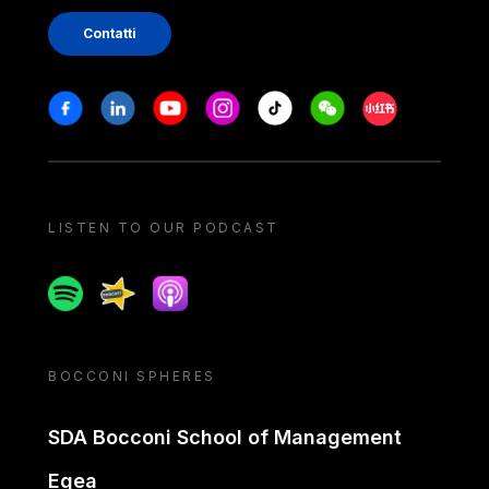
Contatti
Stay in touch
Facebook
Linkedin
Youtube
Instagram
Tiktok
Weechat
Xiaohongshu/
LISTEN TO OUR PODCAST
Spotify
Spreaker
Apple podcast
BOCCONI SPHERES
SDA Bocconi School of Management
Egea