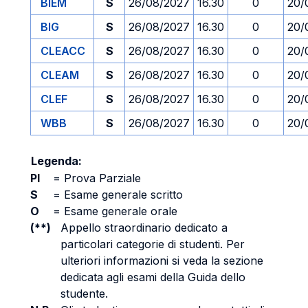
BIEM
S
26/08/2027
16.30
0
20/
BIG
S
26/08/2027
16.30
0
20/
CLEACC
S
26/08/2027
16.30
0
20/
CLEAM
S
26/08/2027
16.30
0
20/
CLEF
S
26/08/2027
16.30
0
20/
WBB
S
26/08/2027
16.30
0
20/
Legenda:
PI
=
Prova Parziale
S
=
Esame generale scritto
O
=
Esame generale orale
(**)
Appello straordinario dedicato a
particolari categorie di studenti. Per
ulteriori informazioni si veda la sezione
dedicata agli esami della Guida dello
studente.