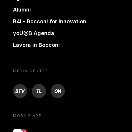
Alumni
B4i - Bocconi for innovation
yoU@B Agenda
Lavora in Bocconi
MEDIA CENTER
BTV
TL
ON
MOBILE APP