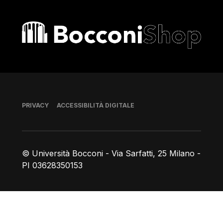
Bocconi shop
Piè di pagina
PRIVACY
ACCESSIBILITÀ DIGITALE
© Università Bocconi - Via Sarfatti, 25 Milano -
PI 03628350153