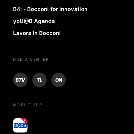
B4i - Bocconi for innovation
yoU@B Agenda
Lavora in Bocconi
MEDIA CENTER
BTV
TL
ON
MOBILE APP
yoU@B