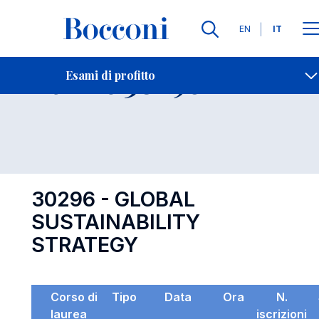
Lingue
EN
IT
Contatti
-
Esame 30296
Esami di profitto
Open s
30296 - GLOBAL
SUSTAINABILITY
STRATEGY
Corso di
Tipo
Data
Ora
N.
laurea
iscrizioni