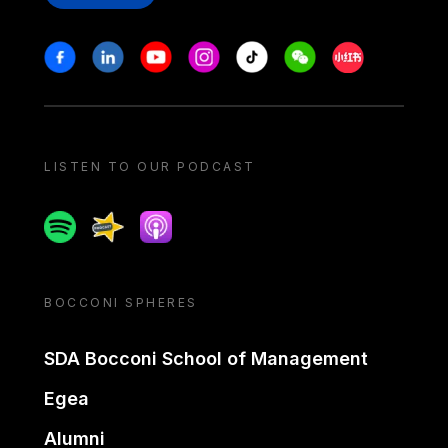
Stay in touch
Facebook
Linkedin
Youtube
Instagram
Tiktok
Weechat
Xiaohongshu/
LISTEN TO OUR PODCAST
Spotify
Spreaker
Apple podcast
BOCCONI SPHERES
SDA Bocconi School of Management
Egea
Alumni