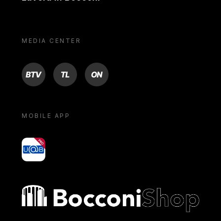
MEDIA CENTER
BTV
TL
ON
MOBILE APP
yoU@B
Bocconi shop