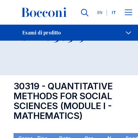
Lingue
EN
IT
Contatti
-
Esame 30319
Esami di profitto
Open s
30319 - QUANTITATIVE
METHODS FOR SOCIAL
SCIENCES (MODULE I -
MATHEMATICS)