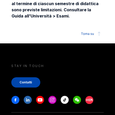
al termine di ciascun semestre di didattica
sono previste limitazioni. Consultare la
Guida all'Università > Esami.
Torna su
STAY IN TOUCH
Contatti
Stay in touch
Facebook
Linkedin
Youtube
Instagram
Tiktok
Weechat
Xiaohongshu/