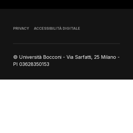
Piè di pagina
PRIVACY
ACCESSIBILITÀ DIGITALE
© Università Bocconi - Via Sarfatti, 25 Milano -
PI 03628350153