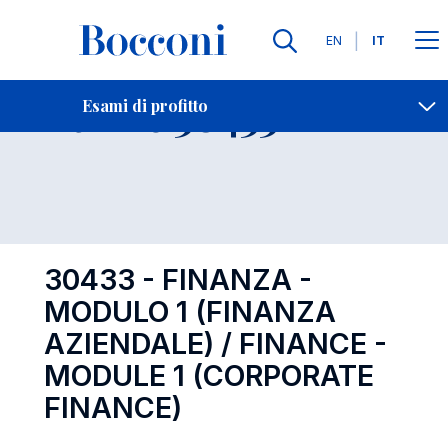
Lingue
EN
IT
Contatti
-
Esame 30433
Esami di profitto
Open s
30433 - FINANZA -
MODULO 1 (FINANZA
AZIENDALE) / FINANCE -
MODULE 1 (CORPORATE
FINANCE)