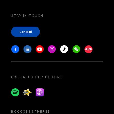
STAY IN TOUCH
Contatti
Stay in touch
Facebook
Linkedin
Youtube
Instagram
Tiktok
Weechat
Xiaohongshu/
LISTEN TO OUR PODCAST
Spotify
Spreaker
Apple podcast
BOCCONI SPHERES