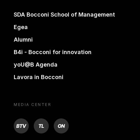
SDA Bocconi School of Management
Egea
Alumni
B4i - Bocconi for innovation
yoU@B Agenda
Lavora in Bocconi
MEDIA CENTER
BTV
TL
ON