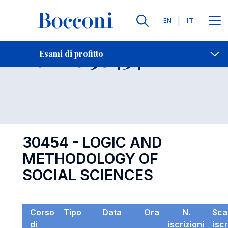
Lingue
EN
IT
Contatti
-
Esame 30454
Esami di profitto
Open s
30454 - LOGIC AND
METHODOLOGY OF
SOCIAL SCIENCES
Corso
Tipo
Data
Ora
N.
Sca
di
iscrizioni
isc