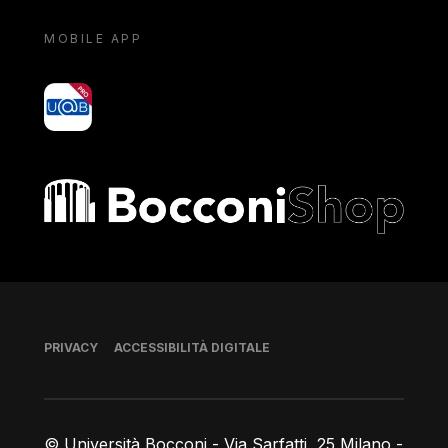
MOBILE APP
yoU@B
Bocconi shop
Piè di pagina
PRIVACY
ACCESSIBILITÀ DIGITALE
© Università Bocconi - Via Sarfatti, 25 Milano -