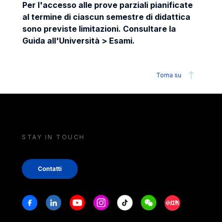
Per l'accesso alle prove parziali pianificate
al termine di ciascun semestre di didattica
sono previste limitazioni. Consultare la
Guida all'Università > Esami.
Torna su
STAY IN TOUCH
Contatti
Stay in touch
Facebook
Linkedin
Youtube
Instagram
Tiktok
Weechat
Xiaohongshu/