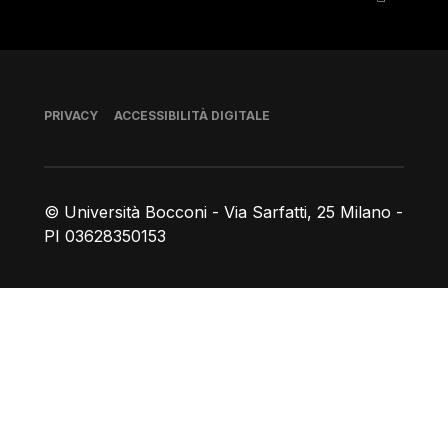
Piè di pagina
PRIVACY
ACCESSIBILITÀ DIGITALE
© Università Bocconi - Via Sarfatti, 25 Milano -
PI 03628350153