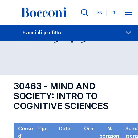
Lingue
EN
IT
Contatti
-
Esame 30463
Esami di profitto
Open s
30463 - MIND AND
SOCIETY: INTRO TO
COGNITIVE SCIENCES
Corso
Tipo
Data
Ora
N.
Scad
di
iscrizioni
iscri