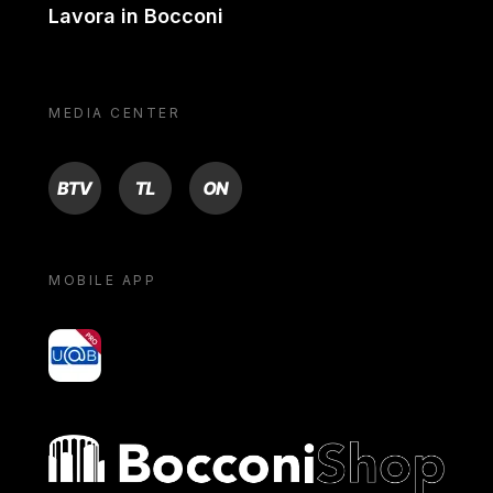
Lavora in Bocconi
MEDIA CENTER
BTV
TL
ON
MOBILE APP
yoU@B
Bocconi shop