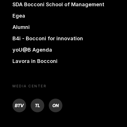
SDA Bocconi School of Management
Egea
Alumni
B4i - Bocconi for innovation
yoU@B Agenda
Lavora in Bocconi
MEDIA CENTER
BTV
TL
ON