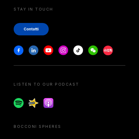
STAY IN TOUCH
Contatti
Stay in touch
Facebook
Linkedin
Youtube
Instagram
Tiktok
Weechat
Xiaohongshu/
LISTEN TO OUR PODCAST
Spotify
Spreaker
Apple podcast
BOCCONI SPHERES