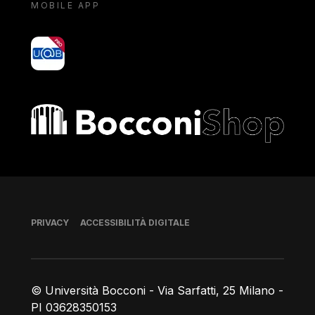
MOBILE APP
yoU@B
Bocconi shop
Piè di pagina
PRIVACY
ACCESSIBILITÀ DIGITALE
© Università Bocconi - Via Sarfatti, 25 Milano -
PI 03628350153