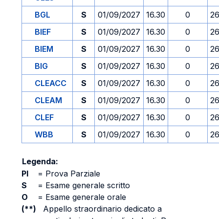
BGL
S
01/09/2027
16.30
0
26
BIEF
S
01/09/2027
16.30
0
26
BIEM
S
01/09/2027
16.30
0
26
BIG
S
01/09/2027
16.30
0
26
CLEACC
S
01/09/2027
16.30
0
26
CLEAM
S
01/09/2027
16.30
0
26
CLEF
S
01/09/2027
16.30
0
26
WBB
S
01/09/2027
16.30
0
26
Legenda:
PI
=
Prova Parziale
S
=
Esame generale scritto
O
=
Esame generale orale
(**)
Appello straordinario dedicato a