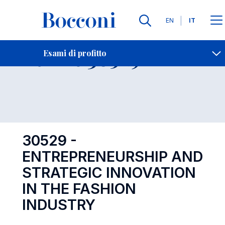
Lingue
EN
IT
Contatti
-
Esame 30529
Esami di profitto
Open s
30529 -
ENTREPRENEURSHIP AND
STRATEGIC INNOVATION
IN THE FASHION
INDUSTRY