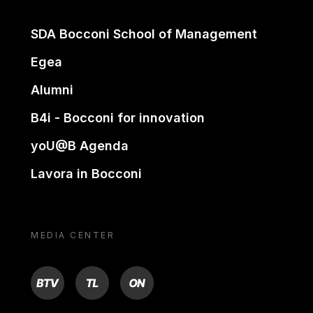
SDA Bocconi School of Management
Egea
Alumni
B4i - Bocconi for innovation
yoU@B Agenda
Lavora in Bocconi
MEDIA CENTER
BTV
TL
ON