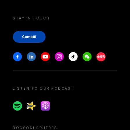
STAY IN TOUCH
Contatti
Stay in touch
Facebook
Linkedin
Youtube
Instagram
Tiktok
Weechat
Xiaohongshu/
LISTEN TO OUR PODCAST
Spotify
Spreaker
Apple podcast
BOCCONI SPHERES