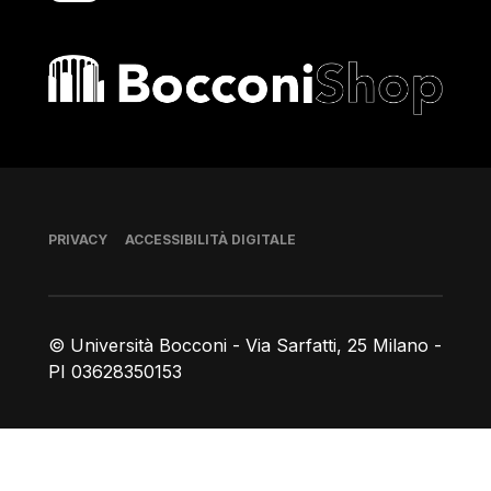
Bocconi shop
Piè di pagina
PRIVACY
ACCESSIBILITÀ DIGITALE
© Università Bocconi - Via Sarfatti, 25 Milano -
PI 03628350153