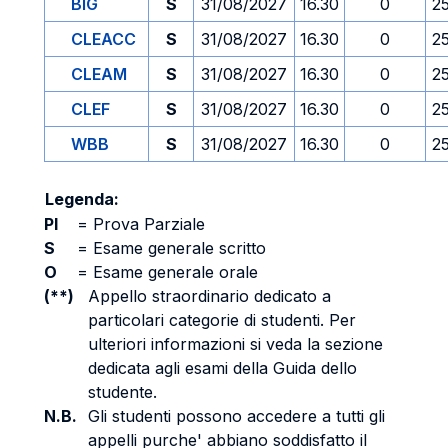
BIG
S
31/08/2027
16.30
0
2
CLEACC
S
31/08/2027
16.30
0
2
CLEAM
S
31/08/2027
16.30
0
2
CLEF
S
31/08/2027
16.30
0
2
WBB
S
31/08/2027
16.30
0
2
Legenda:
PI
=
Prova Parziale
S
=
Esame generale scritto
O
=
Esame generale orale
(**)
Appello straordinario dedicato a
particolari categorie di studenti. Per
ulteriori informazioni si veda la sezione
dedicata agli esami della Guida dello
studente.
N.B.
Gli studenti possono accedere a tutti gli
appelli purche' abbiano soddisfatto il