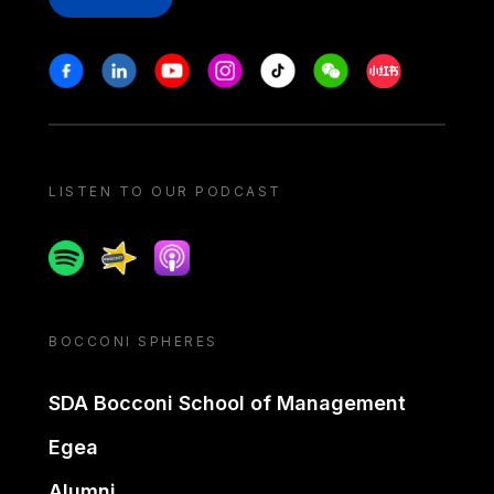
Stay in touch
Facebook
Linkedin
Youtube
Instagram
Tiktok
Weechat
Xiaohongshu/
LISTEN TO OUR PODCAST
Spotify
Spreaker
Apple podcast
BOCCONI SPHERES
SDA Bocconi School of Management
Egea
Alumni