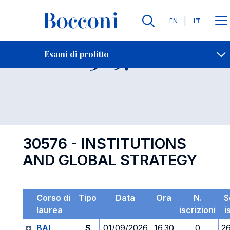
Lingue
EN
IT
Contatti
-
Esame 30576
Esami di profitto
Open s
30576 - INSTITUTIONS
AND GLOBAL STRATEGY
Corso di
Tipo
Data
Ora
N.
S
laurea
iscrizioni
i
BAI
S
01/09/2026
16.30
0
2