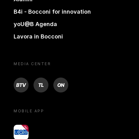
B4i - Bocconi for innovation
yoU@B Agenda
Lavora in Bocconi
MEDIA CENTER
BTV
TL
ON
MOBILE APP
yoU@B