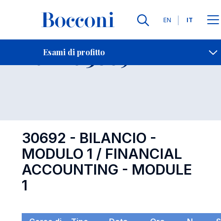
Lingue
EN
IT
Contatti
-
Esame 30692
Esami di profitto
Open s
30692 - BILANCIO -
MODULO 1 / FINANCIAL
ACCOUNTING - MODULE
1