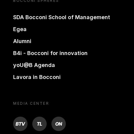
BOCCONI SPHERES
SDA Bocconi School of Management
Egea
Alumni
B4i - Bocconi for innovation
yoU@B Agenda
Lavora in Bocconi
MEDIA CENTER
BTV
TL
ON