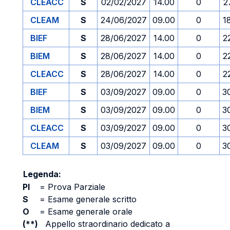
CLEACC
S
02/02/2027
14.00
0
2
CLEAM
S
24/06/2027
09.00
0
1
BIEF
S
28/06/2027
14.00
0
2
BIEM
S
28/06/2027
14.00
0
2
CLEACC
S
28/06/2027
14.00
0
2
BIEF
S
03/09/2027
09.00
0
3
BIEM
S
03/09/2027
09.00
0
3
CLEACC
S
03/09/2027
09.00
0
3
CLEAM
S
03/09/2027
09.00
0
3
Legenda:
PI
=
Prova Parziale
S
=
Esame generale scritto
O
=
Esame generale orale
(**)
Appello straordinario dedicato a