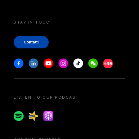
STAY IN TOUCH
Contatti
Stay in touch
Facebook
Linkedin
Youtube
Instagram
Tiktok
Weechat
Xiaohongshu/
LISTEN TO OUR PODCAST
Spotify
Spreaker
Apple podcast