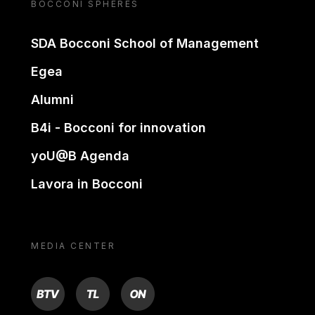
BOCCONI SPHERES
SDA Bocconi School of Management
Egea
Alumni
B4i - Bocconi for innovation
yoU@B Agenda
Lavora in Bocconi
MEDIA CENTER
BTV
TL
ON