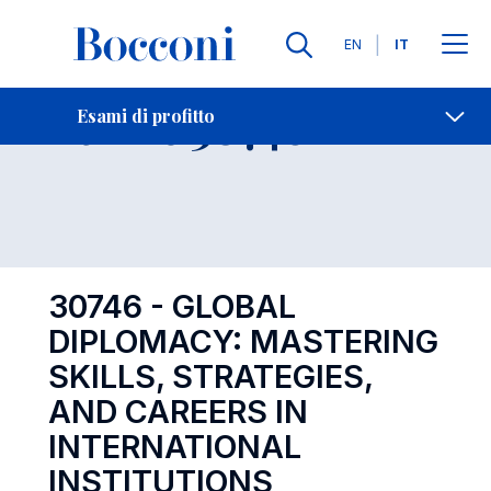
Lingue
EN
IT
Contatti
-
Esame 30746
Esami di profitto
Open s
30746 - GLOBAL
DIPLOMACY: MASTERING
SKILLS, STRATEGIES,
AND CAREERS IN
INTERNATIONAL
INSTITUTIONS