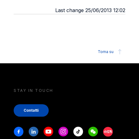
Last change 25/06/2013 12:02
Torna su
STAY IN TOUCH
Contatti
Stay in touch
Facebook
Linkedin
Youtube
Instagram
Tiktok
Weechat
Xiaohongshu/