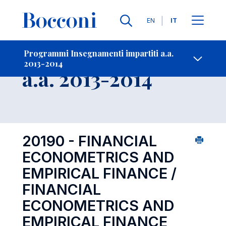
Lingue
EN
IT
Contatti
-
Insegnamento
Programmi Insegnamenti impartiti a.a.
2013-2014
Open s
a.a. 2013-2014
20190 - FINANCIAL
ECONOMETRICS AND
EMPIRICAL FINANCE /
FINANCIAL
ECONOMETRICS AND
EMPIRICAL FINANCE