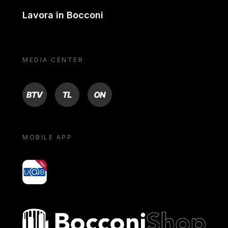
Lavora in Bocconi
MEDIA CENTER
BTV
TL
ON
MOBILE APP
yoU@B
Bocconi shop