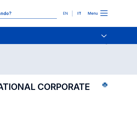
Lingue
EN
IT
Menu
3
Contatti
Open share
NATIONAL CORPORATE