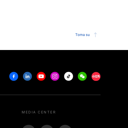
Torna su
Facebook
Linkedin
Youtube
Instagram
Tiktok
Weechat
Xiaohongshu/R
MEDIA CENTER