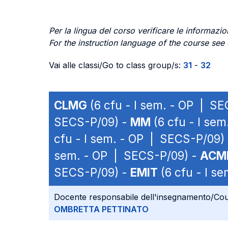
Per la lingua del corso verificare le informazion
For the instruction language of the course see
Vai alle classi/Go to class group/s:
31
-
32
CLMG
(6 cfu - I sem. - OP | S
SECS-P/09) -
MM
(6 cfu - I se
cfu - I sem. - OP | SECS-P/09)
sem. - OP | SECS-P/09) -
ACM
SECS-P/09) -
EMIT
(6 cfu - I s
Docente responsabile dell'insegnamento/Cou
OMBRETTA PETTINATO