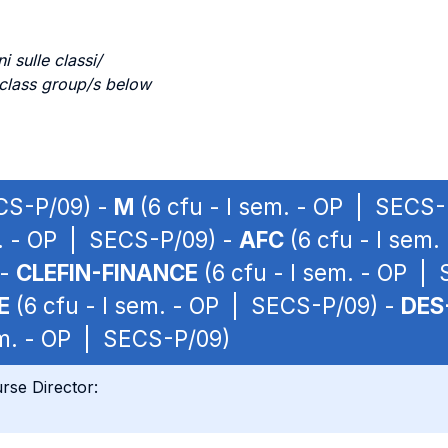
i sulle classi/
 class group/s below
ECS-P/09) -
M
(6 cfu - I sem. - OP | SECS-
m. - OP | SECS-P/09) -
AFC
(6 cfu - I sem
 -
CLEFIN-FINANCE
(6 cfu - I sem. - OP |
E
(6 cfu - I sem. - OP | SECS-P/09) -
DES
em. - OP | SECS-P/09)
rse Director: