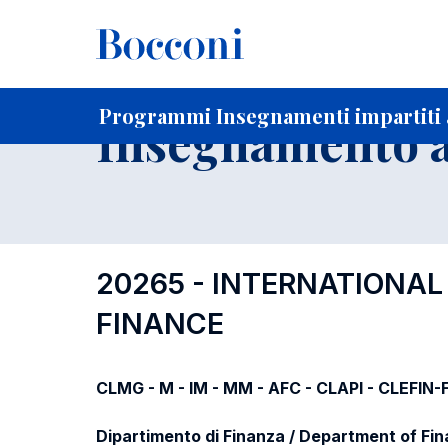
-
Home
Per studenti iscritti
Programmi degli insegnament
Elenco insegnamenti per dipartimento di competenza
Programmi Insegnamenti impartiti a
Insegnamento a
20265 - INTERNATIONA
FINANCE
CLMG - M - IM - MM - AFC - CLAPI - CLEFIN
Dipartimento di Finanza / Department of Fi