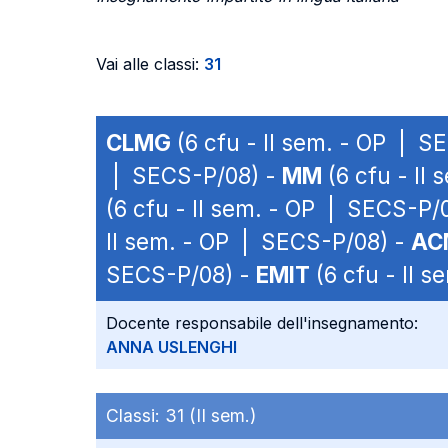
Vai alle classi:
31
CLMG
(6 cfu - II sem. - OP | S
| SECS-P/08) -
MM
(6 cfu - II
(6 cfu - II sem. - OP | SECS-P/
II sem. - OP | SECS-P/08) -
AC
SECS-P/08) -
EMIT
(6 cfu - II 
Docente responsabile dell'insegnamento:
ANNA USLENGHI
Classi:
31 (II sem.)