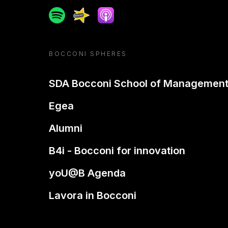
Spotify
Spreaker
Apple podcast
BOCCONI SPHERES
SDA Bocconi School of Managemen
Egea
Alumni
B4i - Bocconi for innovation
yoU@B Agenda
Lavora in Bocconi