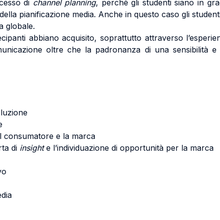
ocesso di
channel planning
, perchè gli studenti siano in g
se della pianificazione media. Anche in questo caso gli studen
a globale.
tecipanti abbiano acquisito, soprattutto attraverso l’espe
omunicazione oltre che la padronanza di una sensibilità e
oluzione
e
a il consumatore e la marca
rta di
insight
e l’individuazione di opportunità per la marca
vo
edia