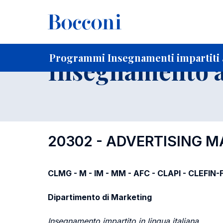
-
Home
Per studenti iscritti
Programmi degli insegnament
Programmi Insegnamenti impartiti a
Insegnamento a
20302 - ADVERTISING
CLMG - M - IM - MM - AFC - CLAPI - CLEFIN
Dipartimento di Marketing
Insegnamento impartito in lingua italiana