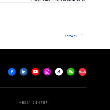
Torna su
Facebook
Linkedin
Youtube
Instagram
Tiktok
Weechat
Xiaohongshu/R
MEDIA CENTER