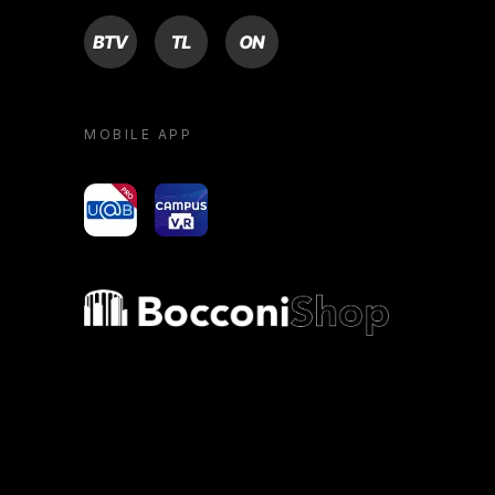
BTV
TL
ON
MOBILE APP
yoU@B
Campus VR
Bocconi shop