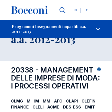
Lingue
EN
IT
Contatti
-
Insegnamento
Programmi Insegnamenti impartiti a.a.
2012-2013
Open s
a.a. 2012-2013
20338 - MANAGEMENT
DELLE IMPRESE DI MODA:
I PROCESSI OPERATIVI
CLMG - M - IM - MM - AFC - CLAPI - CLEFIN-
FINANCE - CLELI - ACME - DES-ESS - EMIT