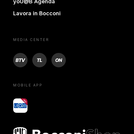
yoU@B Agenda
Lavora in Bocconi
MEDIA CENTER
BTV
TL
ON
MOBILE APP
yoU@B
Bocconi shop