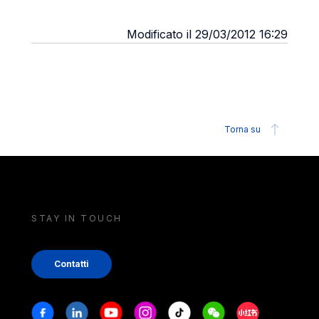
Modificato il 29/03/2012 16:29
Torna su
STAY IN TOUCH
Contatti
Stay in touch
Facebook
Linkedin
Youtube
Instagram
Tiktok
Weechat
Xiaohongshu/