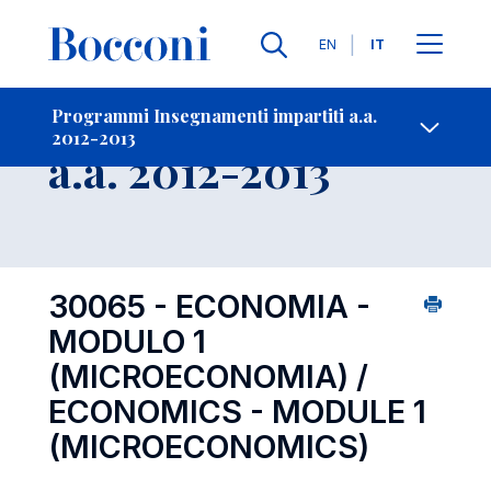
Lingue
EN
IT
Contatti
-
Insegnamento
Programmi Insegnamenti impartiti a.a.
2012-2013
Open s
a.a. 2012-2013
30065 - ECONOMIA -
MODULO 1
(MICROECONOMIA) /
ECONOMICS - MODULE 1
(MICROECONOMICS)