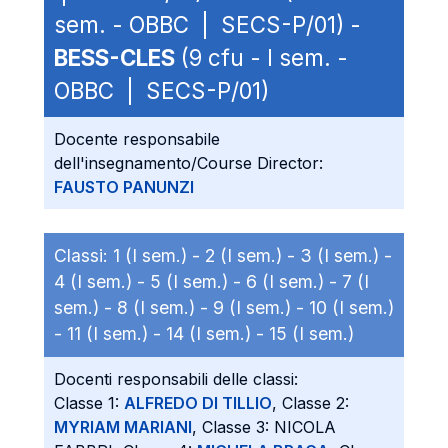
sem. - OBBC | SECS-P/01) -
BESS-CLES
(9 cfu - I sem. -
OBBC | SECS-P/01)
Docente responsabile
dell'insegnamento/Course Director:
FAUSTO PANUNZI
Classi:
1 (I sem.) -
2 (I sem.) -
3 (I sem.) -
4 (I sem.) -
5 (I sem.) -
6 (I sem.) -
7 (I
sem.) -
8 (I sem.) -
9 (I sem.) -
10 (I sem.)
-
11 (I sem.) -
14 (I sem.) -
15 (I sem.)
Docenti responsabili delle classi:
Classe 1:
ALFREDO DI TILLIO
, Classe 2:
MYRIAM MARIANI
, Classe 3: NICOLA