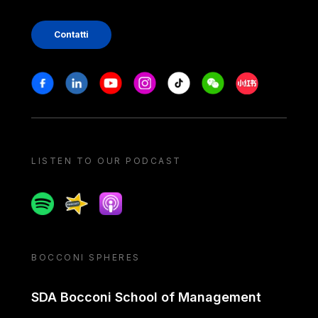
Contatti
Stay in touch
Facebook
Linkedin
Youtube
Instagram
Tiktok
Weechat
Xiaohongshu/
LISTEN TO OUR PODCAST
Spotify
Spreaker
Apple podcast
BOCCONI SPHERES
SDA Bocconi School of Management