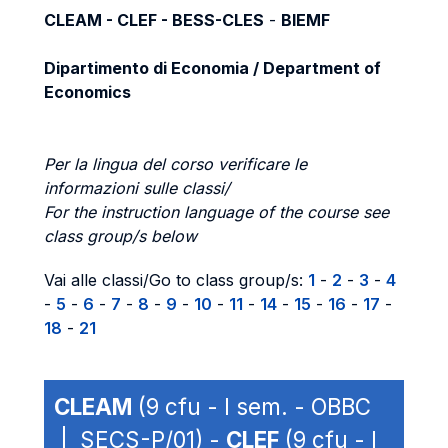
CLEAM - CLEF - BESS-CLES
-
BIEMF
Dipartimento di Economia / Department of
Economics
Per la lingua del corso verificare le
informazioni sulle classi/
For the instruction language of the course see
class group/s below
Vai alle classi/Go to class group/s:
1
-
2
-
3
-
4
-
5
-
6
-
7
-
8
-
9
-
10
-
11
-
14
-
15
-
16
-
17
-
18
-
21
CLEAM
(9 cfu - I sem. - OBBC
| SECS-P/01) -
CLEF
(9 cfu - I