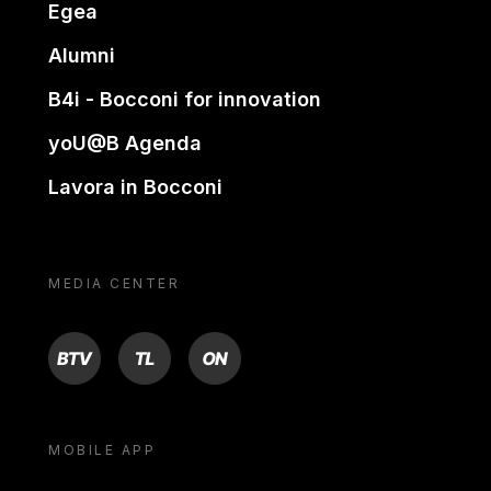
Egea
Alumni
B4i - Bocconi for innovation
yoU@B Agenda
Lavora in Bocconi
MEDIA CENTER
BTV
TL
ON
MOBILE APP