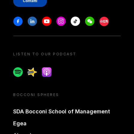
Contatti
Stay in touch
Facebook
Linkedin
Youtube
Instagram
Tiktok
Weechat
Xiaohongshu/
LISTEN TO OUR PODCAST
Spotify
Spreaker
Apple podcast
BOCCONI SPHERES
SDA Bocconi School of Management
Egea