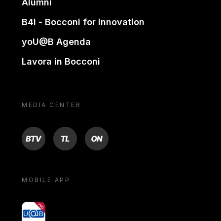
Alumni
B4i - Bocconi for innovation
yoU@B Agenda
Lavora in Bocconi
MEDIA CENTER
BTV
TL
ON
MOBILE APP
yoU@B