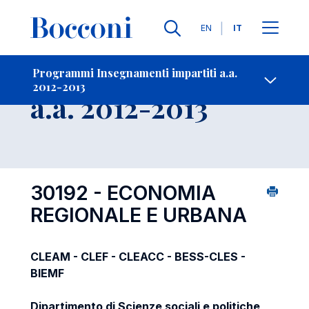
Lingue
EN
IT
Contatti
-
Insegnamento
Programmi Insegnamenti impartiti a.a.
2012-2013
Open s
a.a. 2012-2013
30192 - ECONOMIA
REGIONALE E URBANA
CLEAM - CLEF - CLEACC - BESS-CLES -
BIEMF
Dipartimento di Scienze sociali e politiche