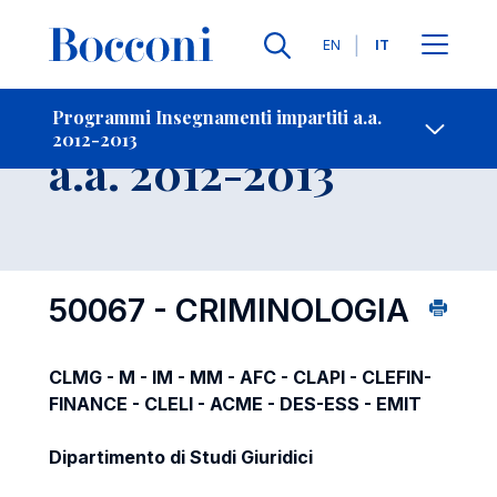
Lingue
EN
IT
Contatti
-
Insegnamento
Programmi Insegnamenti impartiti a.a.
2012-2013
Open s
a.a. 2012-2013
50067 - CRIMINOLOGIA
CLMG - M - IM - MM - AFC - CLAPI - CLEFIN-
FINANCE - CLELI - ACME - DES-ESS - EMIT
Dipartimento di Studi Giuridici