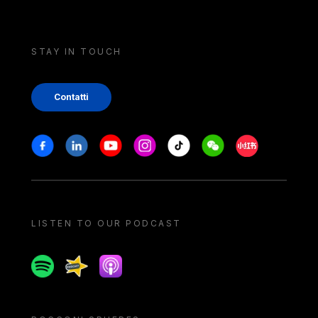
STAY IN TOUCH
Contatti
Stay in touch
Facebook
Linkedin
Youtube
Instagram
Tiktok
Weechat
Xiaohongshu/
LISTEN TO OUR PODCAST
Spotify
Spreaker
Apple podcast