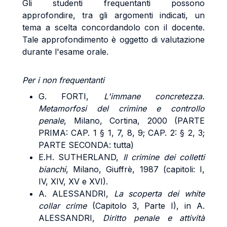
Gli studenti frequentanti possono
approfondire, tra gli argomenti indicati, un
tema a scelta concordandolo con il docente.
Tale approfondimento è oggetto di valutazione
durante l'esame orale.
Per i non frequentanti
G.
FORTI
,
L'immane concretezza.
Metamorfosi del crimine e controllo
penale
, Milano, Cortina, 2000 (PARTE
PRIMA: CAP. 1 § 1, 7, 8, 9; CAP. 2: § 2, 3;
PARTE SECONDA: tutta)
E.H.
SUTHERLAND
,
Il crimine dei colletti
bianchi
, Milano, Giuffrè, 1987 (capitoli: I,
IV, XIV, XV e XVI).
A.
ALESSANDRI
,
La scoperta dei white
collar crime
(Capitolo 3, Parte I), in A.
ALESSANDRI
,
Diritto penale e attività