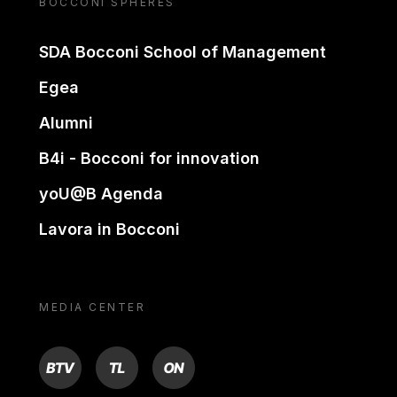
BOCCONI SPHERES
SDA Bocconi School of Management
Egea
Alumni
B4i - Bocconi for innovation
yoU@B Agenda
Lavora in Bocconi
MEDIA CENTER
BTV
TL
ON