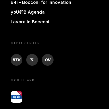
B4i - Bocconi for innovation
yoU@B Agenda
Lavora in Bocconi
MEDIA CENTER
BTV
TL
ON
MOBILE APP
yoU@B