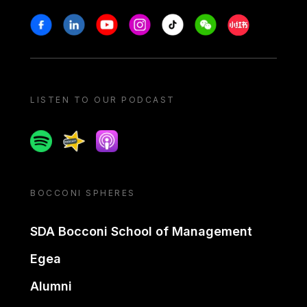
Stay in touch
Facebook
Linkedin
Youtube
Instagram
Tiktok
Weechat
Xiaohongshu/
LISTEN TO OUR PODCAST
Spotify
Spreaker
Apple podcast
BOCCONI SPHERES
SDA Bocconi School of Management
Egea
Alumni