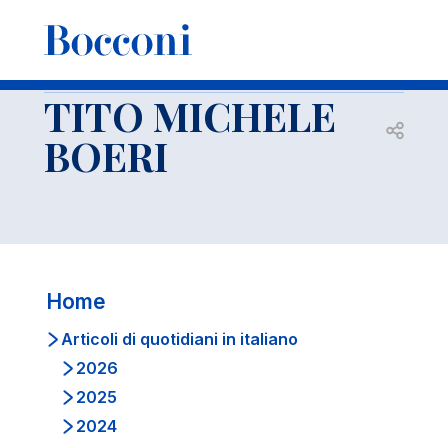
-
Docenti
TITO MICHELE BOERI
Articoli di quotidiani in italiano
2006
TITO MICHELE
Open s
BOERI
Home
Articoli di quotidiani in italiano
2026
2025
2024