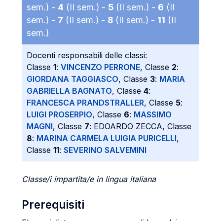
sem.) -
4
(II sem.) -
5
(II sem.) -
6
(II
sem.) -
7
(II sem.) -
8
(II sem.) -
11
(II
sem.)
Docenti responsabili delle classi:
Classe
1
:
VINCENZO PERRONE
, Classe
2
:
GIORDANA TAGGIASCO
, Classe
3
:
MARIA
GABRIELLA BAGNATO
, Classe
4
:
FRANCESCA PRANDSTRALLER
, Classe
5
:
LUIGI PROSERPIO
, Classe
6
:
MASSIMO
MAGNI
, Classe
7
: EDOARDO ZECCA, Classe
8
:
MARINA CARMELA LUIGIA PURICELLI
,
Classe
11
:
SEVERINO SALVEMINI
Classe/i impartita/e in lingua italiana
Prerequisiti