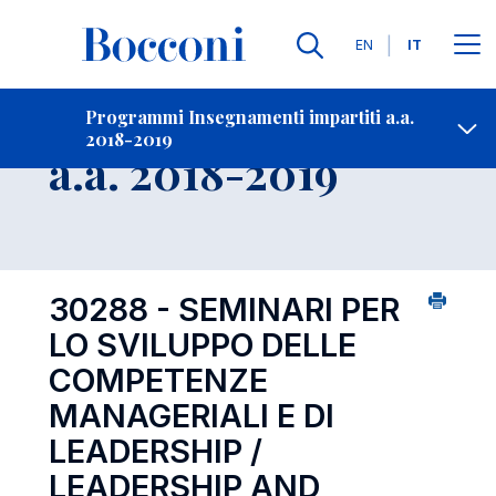
Lingue
EN
IT
Contatti
-
Insegnamento
Programmi Insegnamenti impartiti a.a.
2018-2019
Open s
a.a. 2018-2019
30288 - SEMINARI PER
LO SVILUPPO DELLE
COMPETENZE
MANAGERIALI E DI
LEADERSHIP /
LEADERSHIP AND