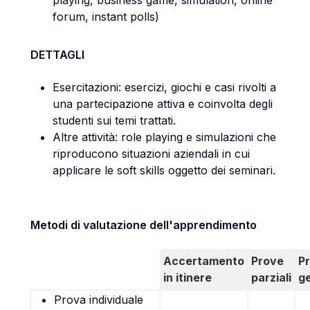
playing, business game, simulation, online
forum, instant polls)
DETTAGLI
Esercitazioni: esercizi, giochi e casi rivolti a
una partecipazione attiva e coinvolta degli
studenti sui temi trattati.
Altre attività: role playing e simulazioni che
riproducono situazioni aziendali in cui
applicare le soft skills oggetto dei seminari.
Metodi di valutazione dell'apprendimento
Accertamento
Prove
P
in itinere
parziali
g
Prova individuale