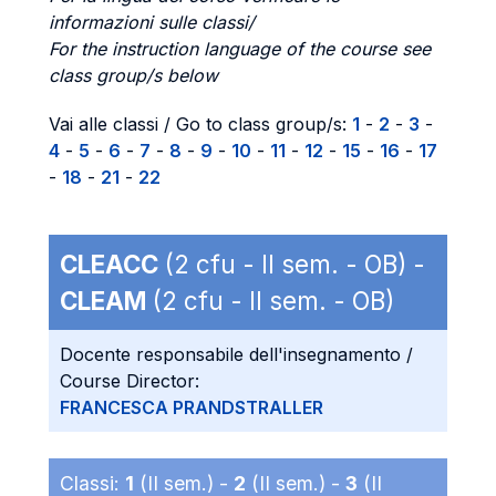
informazioni sulle classi/
For the instruction language of the course see
class group/s below
Vai alle classi / Go to class group/s:
1
-
2
-
3
-
4
-
5
-
6
-
7
-
8
-
9
-
10
-
11
-
12
-
15
-
16
-
17
-
18
-
21
-
22
CLEACC
(2 cfu - II sem. - OB) -
CLEAM
(2 cfu - II sem. - OB)
Docente responsabile dell'insegnamento /
Course Director:
FRANCESCA PRANDSTRALLER
Classi:
1
(II sem.) -
2
(II sem.) -
3
(II