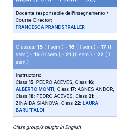
Docente responsabile dell'insegnamento /
Course Director:
FRANCESCA PRANDSTRALLER
Classes:
15
(II sem.) -
16
(II sem.) -
17
(II
sem.) -
18
(II sem.) -
21
(II sem.) -
22
(II
sem.)
Instructors:
Class
15
: PEDRO ACEVES, Class
16
:
ALBERTO MONTI
, Class
17
: AGNES ANDOR,
Class
18
: PEDRO ACEVES, Class
21
:
ZINAIDA SIANOVA, Class
22
:
LAURA
BARUFFALDI
Class group/s taught in English