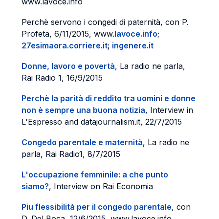
www.lavoce.info
Perchè servono i congedi di paternità, con P.
Profeta, 6/11/2015, www.
lavoce.info
;
27esimaora.corriere.it
;
ingenere.it
Donne, lavoro e povertà
, La radio ne parla,
Rai Radio 1, 16/9/2015
Perchè la parità di reddito tra uomini e donne
non è sempre una buona notizia
, Interview in
L'Espresso and datajournalism.it, 22/7/2015
Congedo parentale e maternità
, La radio ne
parla, Rai Radio1, 8/7/2015
L'occupazione femminile: a che punto
siamo?
, Interview on Rai Economia
Piu flessibilità per il congedo parentale
, con
D. Del Boca, 12/6/2015, www.lavoce.info