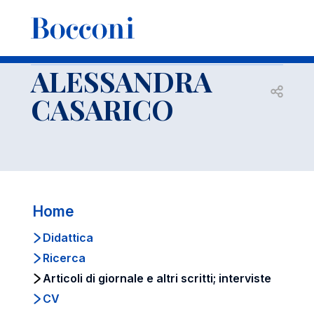
-
Docenti
ALESSANDRA CASARICO
Articoli di giornale e altri scritti; interviste
ALESSANDRA
Open s
CASARICO
Home
Didattica
Ricerca
Articoli di giornale e altri scritti; interviste
CV